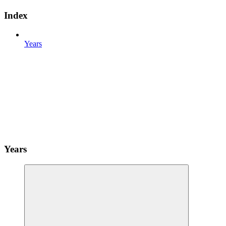
Index
Years
Years