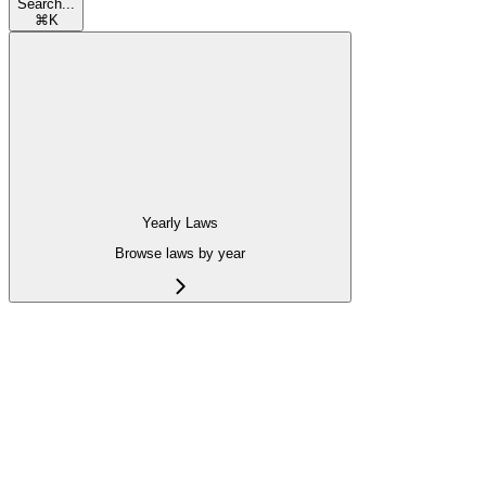
Search...
⌘
K
Yearly Laws
Browse laws by year