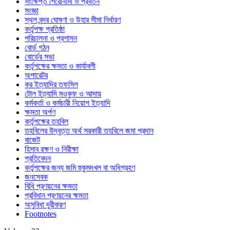
সংক্ষিপ্ত শিরোনামা ও প্রবর্তন
সংজ্ঞা
স্থল বন্দর ঘোষণা ও উহার সীমা নির্ধারণ
কর্তৃপক্ষ প্রতিষ্ঠা
পরিচালনা ও প্রশাসন
বোর্ড গঠন
বোর্ডের সভা
কর্তৃপক্ষের ক্ষমতা ও কার্যাবলী
অপারেটর
কর ইত্যাদির তফসিল
টোল ইত্যাদি মওকুফ ও আদায়
কর্মকর্তা ও কর্মচারী নিয়োগ ইত্যাদি
ক্ষমতা অর্পণ
কর্তৃপক্ষের তহবিল
তহবিলের উদ্বৃত্ত অর্থ সরকারী তহবিলে জমা প্রদান
বাজেট
হিসাব রক্ষণ ও নিরীক্ষা
প্রতিবেদন
কর্তৃপক্ষের জন্য জমি হুকুমদখল বা অধিগ্রহণ
জনসেবক
বিধি প্রণয়নের ক্ষমতা
প্রবিধান প্রণয়নের ক্ষমতা
অসুবিধা দূরীকরণ
Footnotes